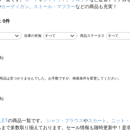
や
カーディガン
、
ストール・マフラー
などの商品も充実！
0
件
在庫の有無
すべて
商品ステータス
すべて
示）
商品は見つかりませんでした。お手数ですが、検索条件を変更してください。
示）
LET
の商品一覧です。
シャツ・ブラウス
や
スカート
、
ニット・
ムまで多数取り揃えております。セール情報も随時更新中！是