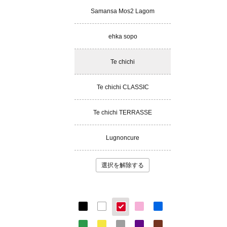
Samansa Mos2 Lagom
ehka sopo
Te chichi
Te chichi CLASSIC
Te chichi TERRASSE
Lugnoncure
選択を解除する