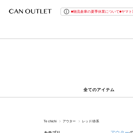
■物流倉庫の夏季休業について■ヤマト運
全てのアイテム
Te chichi
アウター
レッド/赤系
アウター
カテゴリ