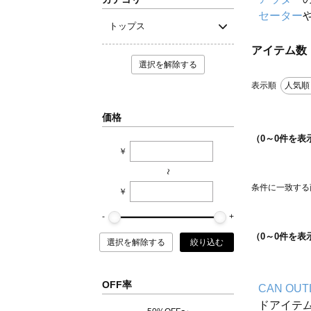
セーター
トップス
アイテム数
選択を解除する
表示順
人気順
価格
（
0
～
0
件を表
￥
~
条件に一致する
￥
（
0
～
0
件を表
選択を解除する
絞り込む
OFF率
CAN OUT
ドアイテ