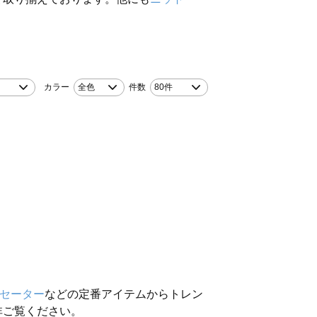
カラー
全色
件数
80件
セーター
などの定番アイテムからトレン
非ご覧ください。