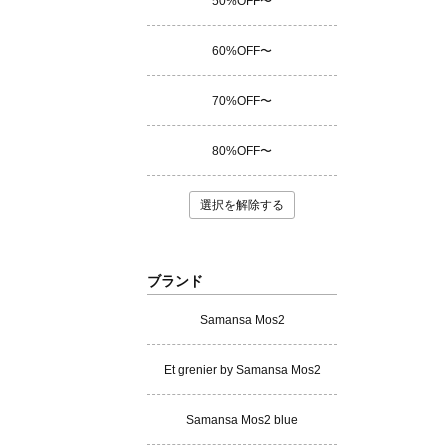
50%OFF〜
60%OFF〜
70%OFF〜
80%OFF〜
選択を解除する
ブランド
Samansa Mos2
Et grenier by Samansa Mos2
Samansa Mos2 blue