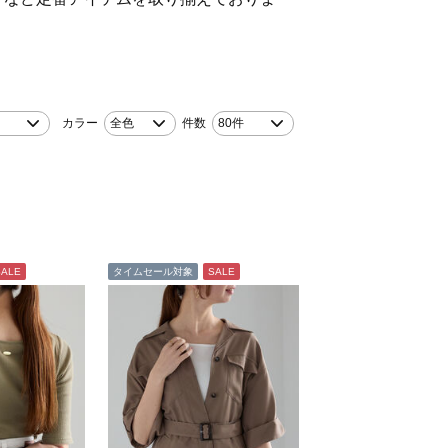
！
カラー
全色
件数
80件
SALE
タイムセール対象
SALE