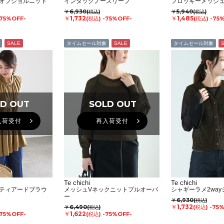
オフショルニット
インタックノースリーブ
フロッキーメッシ
￥6,930
￥5,940
(税込)
(税込)
￥1,732
￥1,485
-75%OFF-
(税込)
-75%OFF-
(税込)
-75
SALE
タイムセール対象
SALE
タイムセール対象
D OUT
D OUT
SOLD OUT
SOLD OUT
入荷受付
再入荷受付
Te chichi
Te chichi
ティアードブラウ
メッシュVネックニットプルオーバ
シャギーラメ2wa
ー
￥6,930
(税込)
￥1,732
￥6,490
(税込)
-75
(税込)
￥1,622
-75%OFF-
(税込)
-75%OFF-