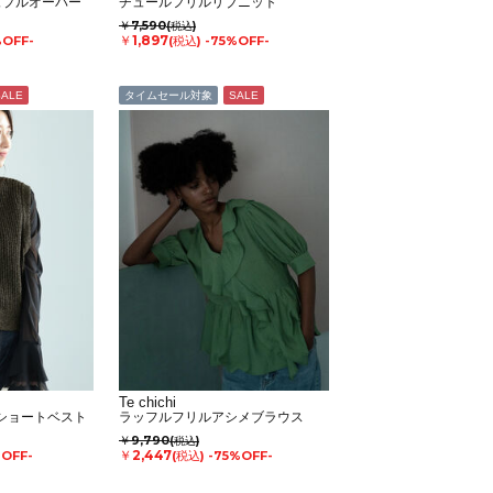
ュプルオーバー
チュールフリルリブニット
￥7,590
(税込)
￥1,897
%OFF-
(税込)
-75%OFF-
SALE
タイムセール対象
SALE
Te chichi
yショートベスト
ラッフルフリルアシメブラウス
￥9,790
(税込)
￥2,447
%OFF-
(税込)
-75%OFF-