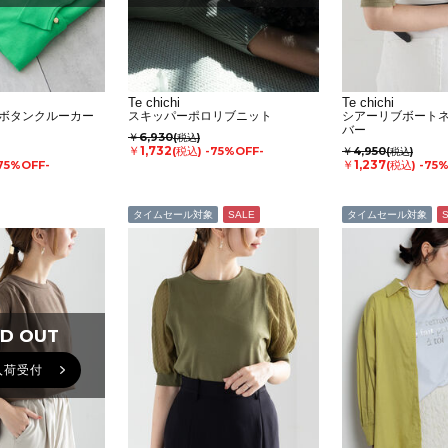
Te chichi
Te chichi
ボタンクルーカー
スキッパーポロリブニット
シアーリブボート
バー
￥6,930
(税込)
￥1,732
(税込)
-75%OFF-
￥4,950
(税込)
￥1,237
75%OFF-
(税込)
-75
タイムセール対象
SALE
タイムセール対象
D OUT
D OUT
入荷受付