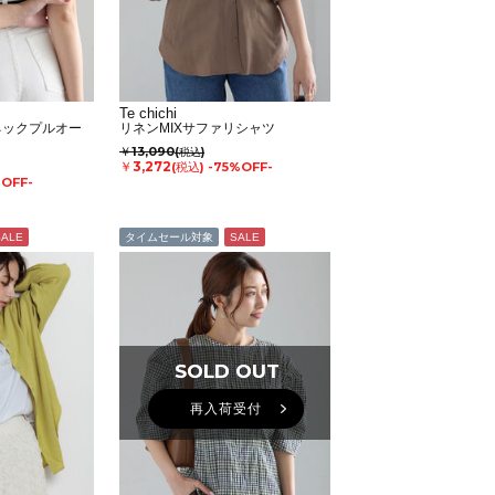
Te chichi
ネックプルオー
リネンMIXサファリシャツ
￥13,090
(税込)
￥3,272
(税込)
-75%OFF-
%OFF-
SALE
タイムセール対象
SALE
SOLD OUT
SOLD OUT
再入荷受付