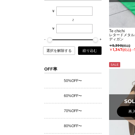
￥
~
￥
Te chichi
レタードメタル
ディガン
￥5,390
(税込)
￥1,347
(税込)
-
選択を解除する
絞り込む
SALE
OFF率
50%OFF〜
60%OFF〜
SOL
SOL
70%OFF〜
再
80%OFF〜