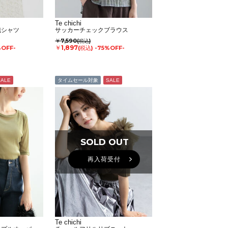
Te chichi
織シャツ
サッカーチェックブラウス
￥7,590
(税込)
￥1,897
%OFF-
(税込)
-75%OFF-
SALE
タイムセール対象
SALE
SOLD OUT
SOLD OUT
再入荷受付
Te chichi