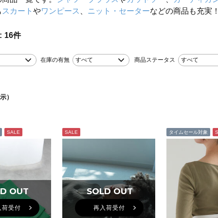
も
スカート
や
ワンピース
、
ニット・セーター
などの商品も充実
16
件
在庫の有無
すべて
商品ステータス
すべて
示）
SALE
SALE
タイムセール対象
D OUT
D OUT
SOLD OUT
SOLD OUT
入荷受付
再入荷受付