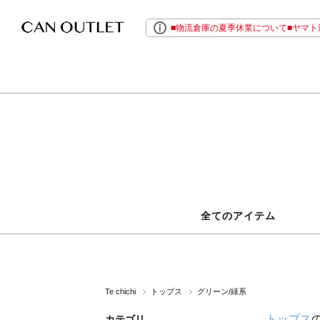
■物流倉庫の夏季休業について■ヤマト運
全てのアイテム
Te chichi
トップス
グリーン/緑系
トップス
カテゴリ