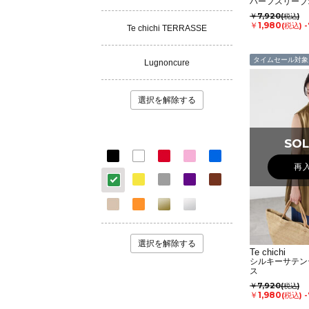
ハーフスリーブ
￥7,920
(税込)
￥1,980
(税込)
Te chichi TERRASSE
タイムセール対象
Lugnoncure
選択を解除する
SOL
SOL
再
選択を解除する
Te chichi
シルキーサテン
ス
￥7,920
(税込)
￥1,980
(税込)