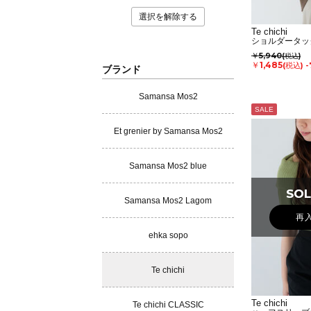
選択を解除する
Te chichi
ショルダータッ
￥5,940
(税込)
￥1,485
(税込)
-
ブランド
Samansa Mos2
SALE
Et grenier by Samansa Mos2
Samansa Mos2 blue
SOL
SOL
Samansa Mos2 Lagom
再
ehka sopo
Te chichi
Te chichi
Te chichi CLASSIC