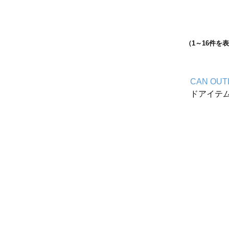
（
1
～
16
件を表
CAN OUT
ドアイテ