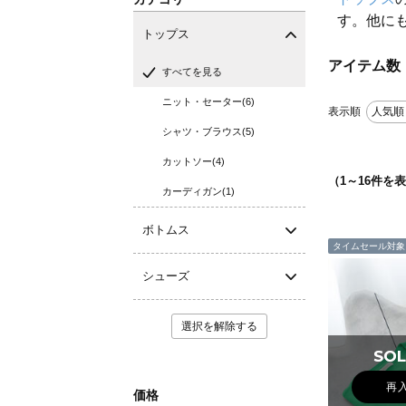
す。他に
トップス
アイテム数
すべてを見る
ニット・セーター(6)
表示順
人気順
シャツ・ブラウス(5)
カットソー(4)
（
1
～
16
件を表
カーディガン(1)
ボトムス
タイムセール対象
シューズ
選択を解除する
SOL
SOL
再
価格