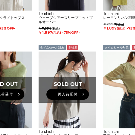
Te chichi
Te chichi
クラメトップス
ウェーブシアースリーブニットプ
レーヨンリネン羽
ルオーバー
￥7,590
(税込)
￥1,897
75%OFF-
￥7,590
(税込)
-75
(税込)
￥1,897
(税込)
-75%OFF-
タイムセール対象
SALE
タイムセール対象
D OUT
D OUT
SOLD OUT
SOLD OUT
入荷受付
再入荷受付
Te chichi
Te chichi