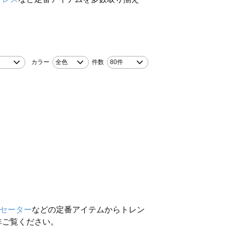
カラー
全色
件数
80件
セーター
などの定番アイテムからトレン
非ご覧ください。