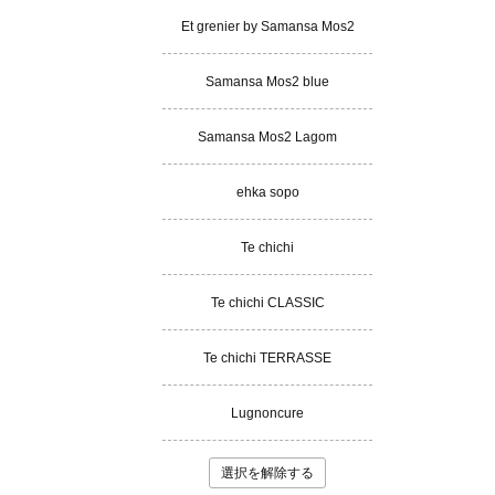
Et grenier by Samansa Mos2
Samansa Mos2 blue
Samansa Mos2 Lagom
ehka sopo
Te chichi
Te chichi CLASSIC
Te chichi TERRASSE
Lugnoncure
選択を解除する