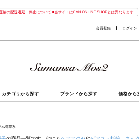
輸の配送遅延・停止について ■当サイトはCAN ONLINE SHOPとは異なります
会員登録
ログイン
カテゴリから探す
ブランドから探す
価格から
ュ/薄茶系
帽子
の商品一覧です。他にも
ヘアアクセ
や
ピアス・指輪
、
ネッ