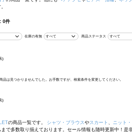
す。
0
件
在庫の有無
すべて
商品ステータス
すべて
示）
商品は見つかりませんでした。お手数ですが、検索条件を変更してください。
示）
LET
の商品一覧です。
シャツ・ブラウス
や
スカート
、
ニット・
ムまで多数取り揃えております。セール情報も随時更新中！是