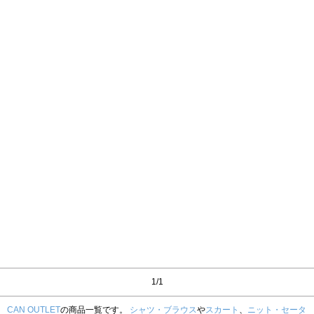
1/1
CAN OUTLET
の商品一覧です。
シャツ・ブラウス
や
スカート
、
ニット・セータ