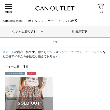
0
MENU
￥
0
Samansa Mos2
ボトムス
スカート
レッド/赤系
さらに絞り込む
表示変更
1/1
スカート
の商品一覧です。他にも
パンツ
や
シャツ・ブラウス
、
カーディガン
な
ど定番アイテムを多数取り揃えております。
1
アイテム数：
件
タイムセール対象
SALE
SOLD OUT