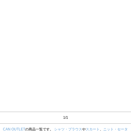
1/1
CAN OUTLET
の商品一覧です。
シャツ・ブラウス
や
スカート
、
ニット・セータ