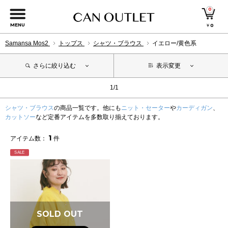
0
MENU
￥
0
Samansa Mos2
トップス
シャツ・ブラウス
イエロー/黄色系
さらに絞り込む
表示変更
1/1
シャツ・ブラウス
の商品一覧です。他にも
ニット・セーター
や
カーディガン
、
カットソー
など定番アイテムを多数取り揃えております。
1
アイテム数：
件
SALE
SOLD OUT