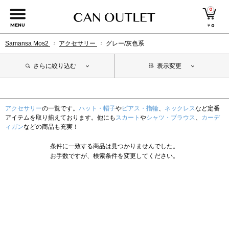
0
MENU
￥
0
Samansa Mos2
アクセサリー
グレー/灰色系
さらに絞り込む
表示変更
アクセサリー
の一覧です。
ハット・帽子
や
ピアス・指輪
、
ネックレス
など定番
アイテムを取り揃えております。他にも
スカート
や
シャツ・ブラウス
、
カーデ
ィガン
などの商品も充実！
条件に一致する商品は見つかりませんでした。
お手数ですが、検索条件を変更してください。