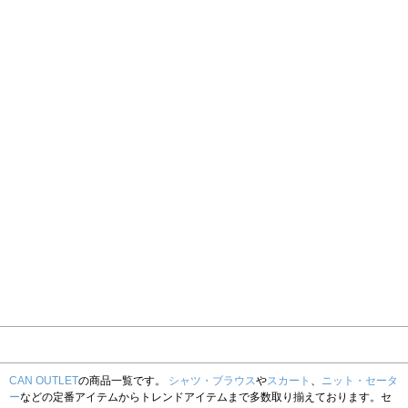
CAN OUTLET
の商品一覧です。
シャツ・ブラウス
や
スカート
、
ニット・セータ
ー
などの定番アイテムからトレンドアイテムまで多数取り揃えております。セ