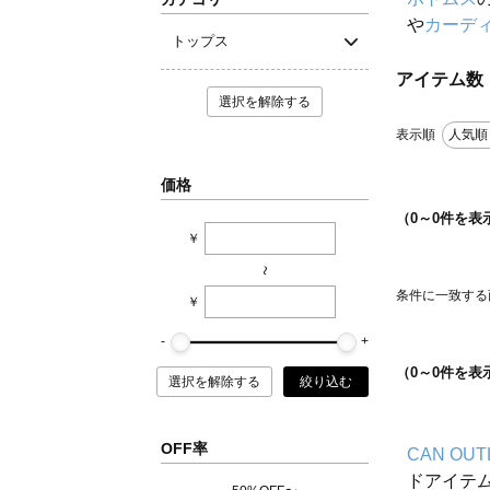
や
カーデ
トップス
アイテム数
選択を解除する
表示順
人気順
価格
（
0
～
0
件を表
￥
~
条件に一致する
￥
（
0
～
0
件を表
選択を解除する
絞り込む
OFF率
CAN OUT
ドアイテ