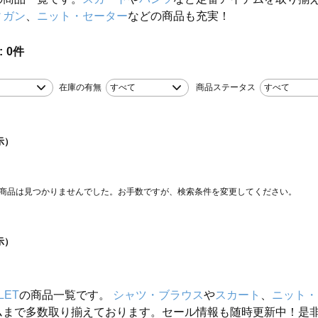
ィガン
、
ニット・セーター
などの商品も充実！
0
件
在庫の有無
すべて
商品ステータス
すべて
示）
商品は見つかりませんでした。お手数ですが、検索条件を変更してください。
示）
LET
の商品一覧です。
シャツ・ブラウス
や
スカート
、
ニット・
ムまで多数取り揃えております。セール情報も随時更新中！是