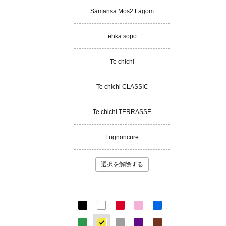
Samansa Mos2 Lagom
ehka sopo
Te chichi
Te chichi CLASSIC
Te chichi TERRASSE
Lugnoncure
選択を解除する