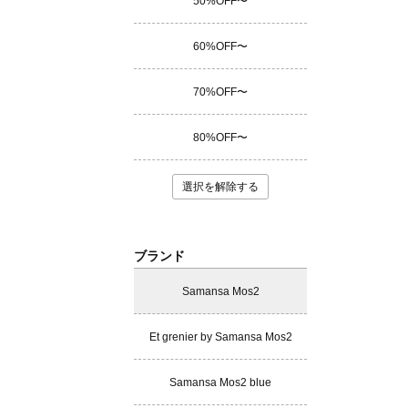
50%OFF〜
60%OFF〜
70%OFF〜
80%OFF〜
選択を解除する
ブランド
Samansa Mos2
Et grenier by Samansa Mos2
Samansa Mos2 blue