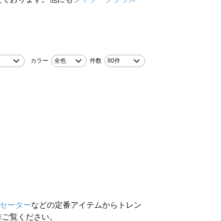
カラー
全色
件数
80件
セーター
などの定番アイテムからトレン
非ご覧ください。