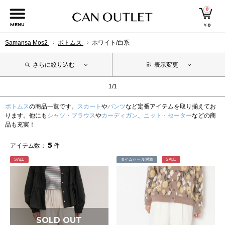
0
MENU
￥
0
Samansa Mos2
ボトムス
ホワイト/白系
さらに絞り込む
表示変更
1/1
ボトムス
の商品一覧です。
スカート
や
パンツ
など定番アイテムを取り揃えてお
ります。他にも
シャツ・ブラウス
や
カーディガン
、
ニット・セーター
などの商
品も充実！
5
アイテム数：
件
SALE
タイムセール対象
SALE
SOLD OUT