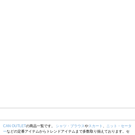
CAN OUTLET
の商品一覧です。
シャツ・ブラウス
や
スカート
、
ニット・セータ
ー
などの定番アイテムからトレンドアイテムまで多数取り揃えております。セ