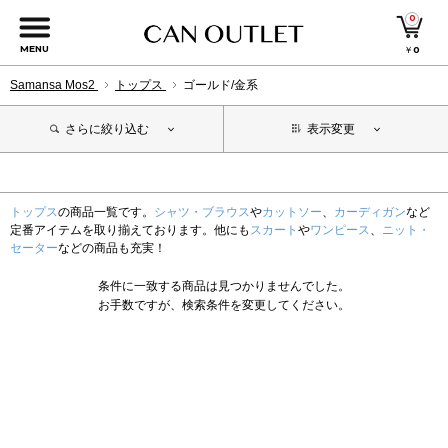
0
MENU
￥
0
Samansa Mos2
トップス
ゴールド/金系
さらに絞り込む
表示変更
トップス
の商品一覧です。
シャツ・ブラウス
や
カットソー
、
カーディガン
など
定番アイテムを取り揃えております。他にも
スカート
や
ワンピース
、
ニット・
セーター
などの商品も充実！
条件に一致する商品は見つかりませんでした。
お手数ですが、検索条件を変更してください。