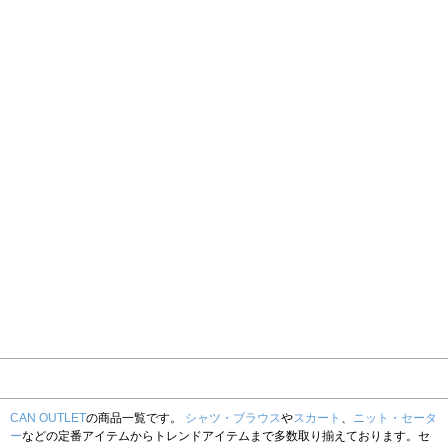
CAN OUTLET
の商品一覧です。
シャツ・ブラウス
や
スカート
、
ニット・セータ
ー
などの定番アイテムからトレンドアイテムまで多数取り揃えております。セ