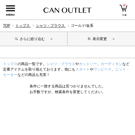
0
MENU
￥
0
TOP
トップス
シャツ・ブラウス
ゴールド/金系
さらに絞り込む
表示変更
トップス
の商品一覧です。
シャツ・ブラウス
や
カットソー
、
カーディガン
など
定番アイテムを取り揃えております。他にも
スカート
や
ワンピース
、
ニット・
セーター
などの商品も充実！
条件に一致する商品は見つかりませんでした。
お手数ですが、検索条件を変更してください。