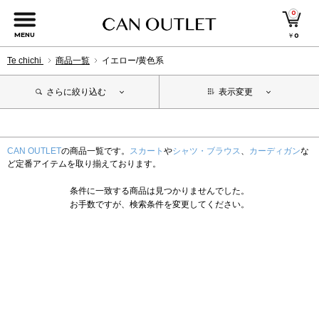
0
MENU
￥
0
Te chichi
商品一覧
イエロー/黄色系
さらに絞り込む
表示変更
CAN OUTLET
の商品一覧です。
スカート
や
シャツ・ブラウス
、
カーディガン
な
ど定番アイテムを取り揃えております。
条件に一致する商品は見つかりませんでした。
お手数ですが、検索条件を変更してください。