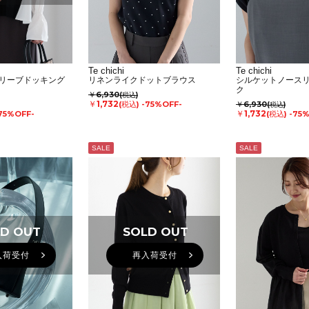
Te chichi
Te chichi
リーブドッキング
リネンライクドットブラウス
シルケットノース
ク
￥6,930
(税込)
￥1,732
(税込)
-75%OFF-
￥6,930
(税込)
￥1,732
75%OFF-
(税込)
-75
SALE
SALE
D OUT
SOLD OUT
入荷受付
再入荷受付