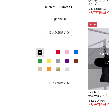
ウールブレンド
トップス
Te chichi TERRASSE
￥6,930
(税込)
￥1,732
(税込)
-
Lugnoncure
SALE
選択を解除する
SOL
再
選択を解除する
Te chichi
チュールレイヤ
￥5,390
(税込)
￥1,347
(税込)
-