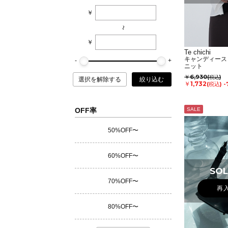
￥
~
￥
Te chichi
キャンディース
ニット
￥6,930
(税込)
選択を解除する
絞り込む
￥1,732
(税込)
-
OFF率
SALE
50%OFF〜
60%OFF〜
SOL
70%OFF〜
再
80%OFF〜