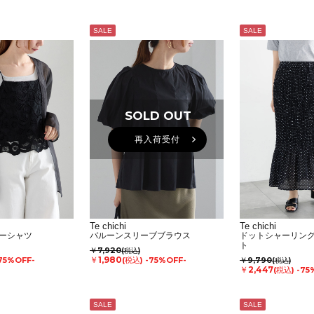
SALE
SALE
SOLD OUT
再入荷受付
Te chichi
Te chichi
ーシャツ
バルーンスリーブブラウス
ドットシャーリン
ト
￥7,920
(税込)
￥1,980
75%OFF-
(税込)
-75%OFF-
￥9,790
(税込)
￥2,447
(税込)
-75
SALE
SALE