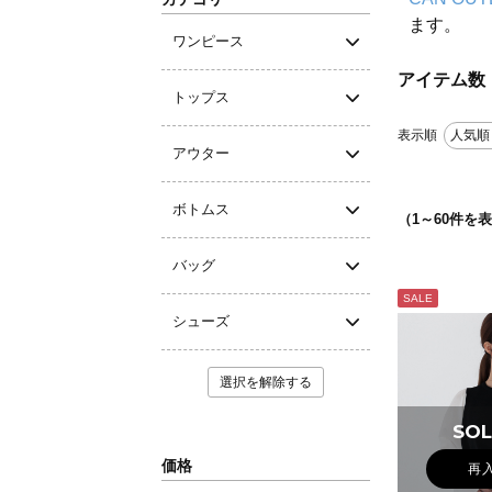
ます。
ワンピース
アイテム数
トップス
表示順
人気順
アウター
ボトムス
（
1
～
60
件を表
バッグ
SALE
シューズ
選択を解除する
SOL
価格
再