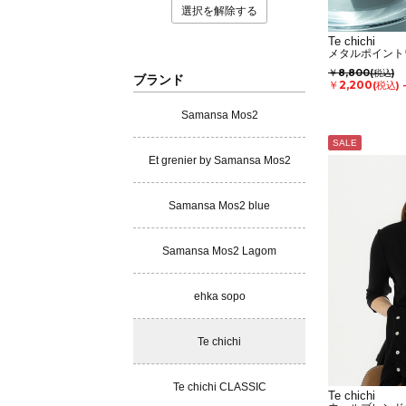
選択を解除する
Te chichi
メタルポイント
￥8,800
(税込)
ブランド
￥2,200
(税込)
Samansa Mos2
SALE
Et grenier by Samansa Mos2
Samansa Mos2 blue
Samansa Mos2 Lagom
ehka sopo
Te chichi
Te chichi CLASSIC
Te chichi