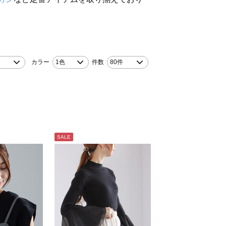
カラー
1色
件数
80件
SALE