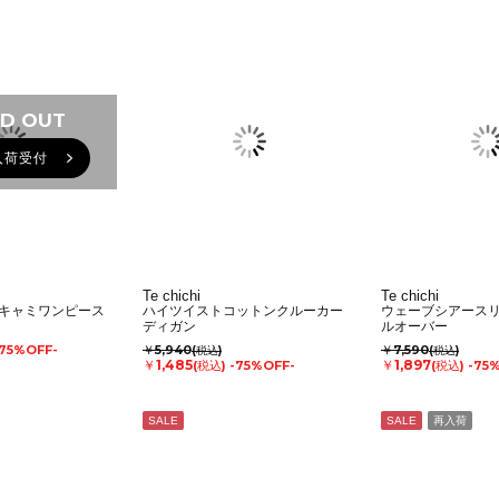
D OUT
入荷受付
Te chichi
Te chichi
キャミワンピース
ハイツイストコットンクルーカー
ウェーブシアース
ディガン
ルオーバー
-75%OFF-
￥5,940
￥7,590
(税込)
(税込)
￥1,485
￥1,897
(税込)
-75%OFF-
(税込)
-75
SALE
SALE
再入荷