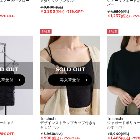
エアー天竺メロー
メタリックサンダル
シアーリブボート
バー
￥8,800
(税込)
￥2,200
(税込)
-75%OFF-
￥4,950
(税込)
￥1,237
75%OFF-
(税込)
-75
SALE
SALE
D OUT
SOLD OUT
入荷受付
再入荷受付
Te chichi
Te chichi
ーキャミ
デザインストラップカップ付きキ
ジャガードボリュ
ャミソール
ルオーバー
75%OFF-
￥3,960
￥5,940
(税込)
(税込)
￥990
￥1,485
(税込)
-75%OFF-
(税込)
-75