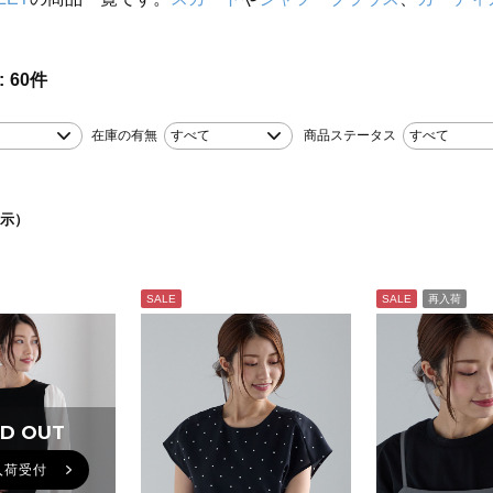
60
件
在庫の有無
すべて
商品ステータス
すべて
示）
SALE
SALE
再入荷
D OUT
入荷受付