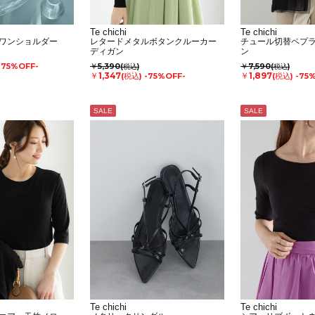
Te chichi
Te chichi
ワンショルダー
レタードメタルボタンクルーカー
チュール切替ペプ
ディガン
ン
-75%OFF-
￥5,390
￥7,590
(税込)
(税込)
￥1,347
￥1,897
(税込)
-75%OFF-
(税込)
-75
SALE
SALE
Te chichi
Te chichi