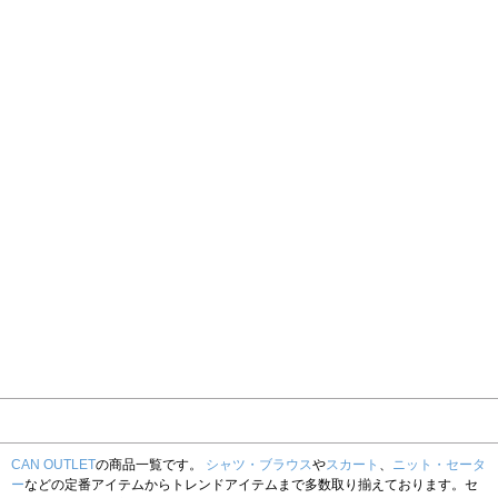
CAN OUTLET
の商品一覧です。
シャツ・ブラウス
や
スカート
、
ニット・セータ
ー
などの定番アイテムからトレンドアイテムまで多数取り揃えております。セ