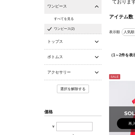
ておりま
ワンピース
アイテム数
すべてを見る
ワンピース(2)
表示順
人気順
トップス
（
1
～
2
件を表
ボトムス
アクセサリー
SALE
選択を解除する
価格
SOL
SOL
再
￥