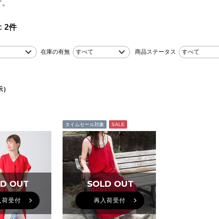
す。
2
件
在庫の有無
すべて
商品ステータス
すべて
示）
タイムセール対象
SALE
D OUT
D OUT
SOLD OUT
SOLD OUT
入荷受付
再入荷受付