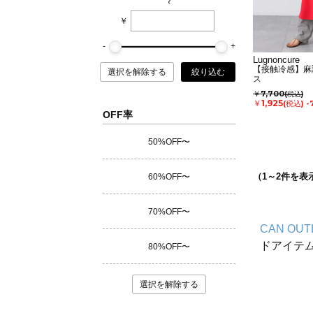
~
￥
Lugnoncure
【接触冷感】麻
選択を解除する
絞り込む
ス
￥7,700
(税込)
￥1,925
(税込)
-
OFF率
50%OFF〜
（
1
～
2
件を表
60%OFF〜
70%OFF〜
CAN OUT
ドアイテ
80%OFF〜
選択を解除する