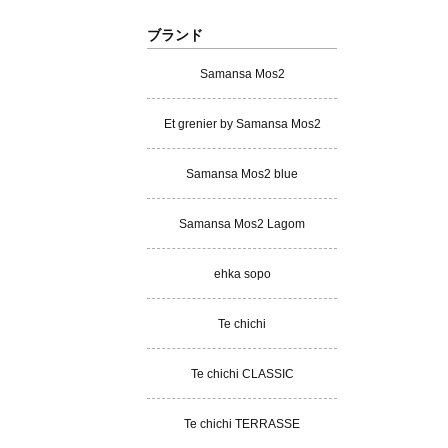
ブランド
Samansa Mos2
Et grenier by Samansa Mos2
Samansa Mos2 blue
Samansa Mos2 Lagom
ehka sopo
Te chichi
Te chichi CLASSIC
Te chichi TERRASSE