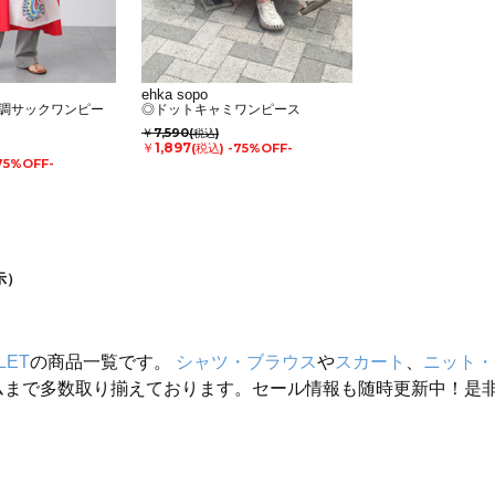
ehka sopo
調サックワンピー
◎ドットキャミワンピース
￥7,590
(税込)
￥1,897
(税込)
-75%OFF-
75%OFF-
示）
LET
の商品一覧です。
シャツ・ブラウス
や
スカート
、
ニット・
ムまで多数取り揃えております。セール情報も随時更新中！是