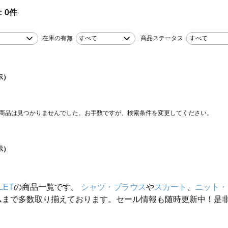
0
件
在庫の有無
すべて
商品ステータス
すべて
示）
商品は見つかりませんでした。お手数ですが、検索条件を変更してください。
示）
LET
の商品一覧です。
シャツ・ブラウス
や
スカート
、
ニット・
ムまで多数取り揃えております。セール情報も随時更新中！是