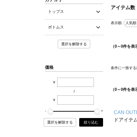
アイテム数
トップス
表示順
人気順
ボトムス
選択を解除する
（
0
～
0
件を表
価格
条件に一致する
￥
（
0
～
0
件を表
~
￥
CAN OUT
ドアイテ
選択を解除する
絞り込む