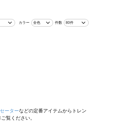
カラー
全色
件数
80件
セーター
などの定番アイテムからトレン
非ご覧ください。