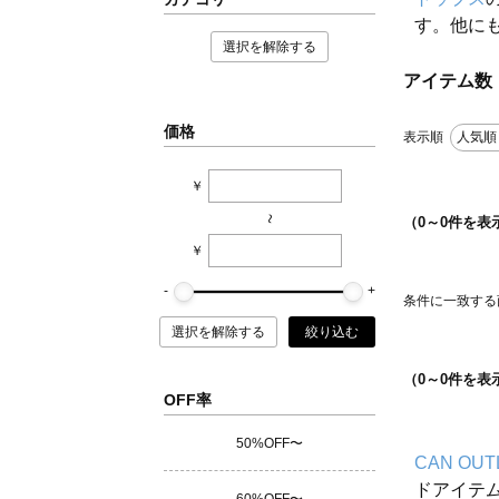
す。他に
選択を解除する
アイテム数
価格
表示順
人気順
￥
~
（
0
～
0
件を表
￥
条件に一致する
選択を解除する
絞り込む
（
0
～
0
件を表
OFF率
50%OFF〜
CAN OUT
ドアイテ