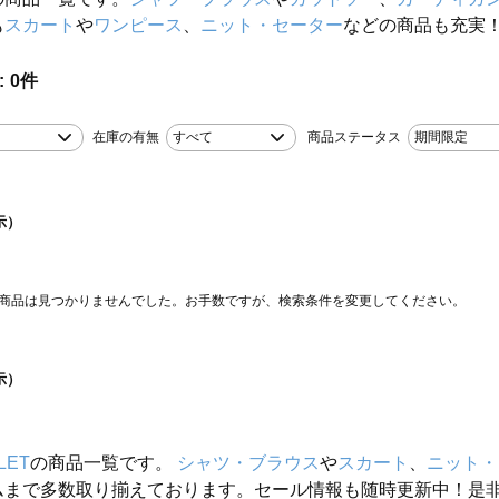
も
スカート
や
ワンピース
、
ニット・セーター
などの商品も充実
0
件
在庫の有無
すべて
商品ステータス
期間限定
示）
商品は見つかりませんでした。お手数ですが、検索条件を変更してください。
示）
LET
の商品一覧です。
シャツ・ブラウス
や
スカート
、
ニット・
ムまで多数取り揃えております。セール情報も随時更新中！是