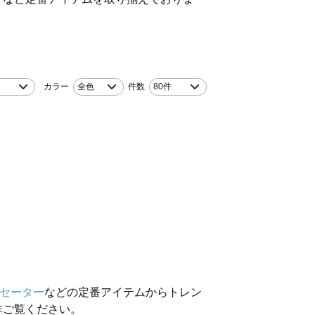
！
カラー
全色
件数
80件
セーター
などの定番アイテムからトレン
非ご覧ください。