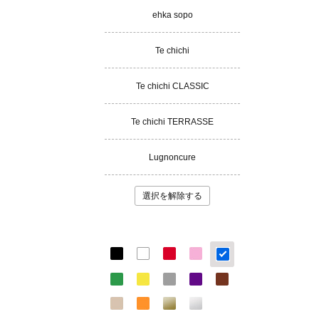
ehka sopo
Te chichi
Te chichi CLASSIC
Te chichi TERRASSE
Lugnoncure
選択を解除する