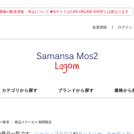
輸の配送遅延・停止について ■当サイトはCAN ONLINE SHOPとは異なります
会員登録
ログイン
カテゴリから探す
ブランドから探す
価格から
ー/青系
商品ステータス:期間限定
の商品一覧です。
シャツ・ブラウス
や
カットソー
、
カーディガ