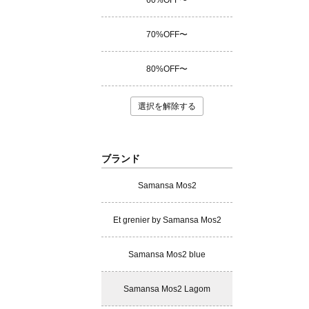
60%OFF〜
70%OFF〜
80%OFF〜
選択を解除する
ブランド
Samansa Mos2
Et grenier by Samansa Mos2
Samansa Mos2 blue
Samansa Mos2 Lagom