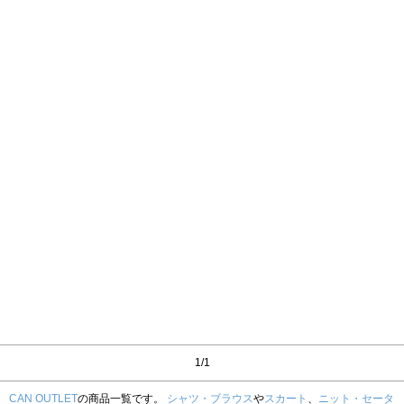
1/1
CAN OUTLET
の商品一覧です。
シャツ・ブラウス
や
スカート
、
ニット・セータ