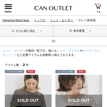
0
MENU
￥
0
Samansa Mos2 blue
トップス
ニット・セーター
グレー/灰色系
さらに絞り込む
表示変更
1/1
ニット・セーター
の商品一覧です。他にも
シャツ・ブラウス
や
カーディガン
、
カットソー
など定番アイテムを多数取り揃えております。
2
アイテム数：
件
タイムセール対象
SALE
タイムセール対象
SALE
SOLD OUT
SOLD OUT