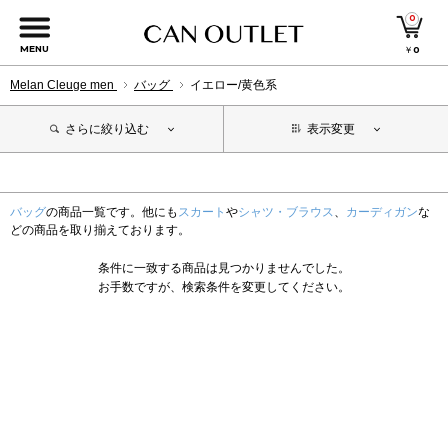
0
MENU
￥
0
Melan Cleuge men
バッグ
イエロー/黄色系
さらに絞り込む
表示変更
バッグ
の商品一覧です。他にも
スカート
や
シャツ・ブラウス
、
カーディガン
な
どの商品を取り揃えております。
条件に一致する商品は見つかりませんでした。
お手数ですが、検索条件を変更してください。