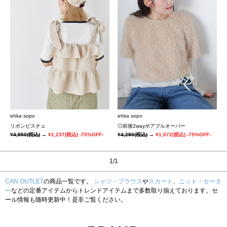
ehka sopo
ehka sopo
リボンビスチェ
◎前後2wayボアプルオーバー
¥4,950
(税込)
→
¥1,237
(税込)
-75%OFF-
¥4,290
(税込)
→
¥1,072
(税込)
-75%OFF-
1/1
CAN OUTLET
の商品一覧です。
シャツ・ブラウス
や
スカート
、
ニット・セータ
ー
などの定番アイテムからトレンドアイテムまで多数取り揃えております。セ
ール情報も随時更新中！是非ご覧ください。