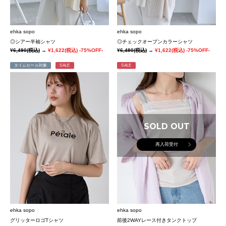
ehka sopo
ehka sopo
◎シアー半袖シャツ
◎チェックオープンカラーシャツ
¥6,490
(税込)
→
¥1,622
(税込)
-75%OFF-
¥6,490
(税込)
→
¥1,622
(税込)
-75%OFF-
タイムセール対象
SALE
SALE
SOLD OUT
再入荷受付
ehka sopo
ehka sopo
グリッターロゴTシャツ
前後2WAYレース付きタンクトップ