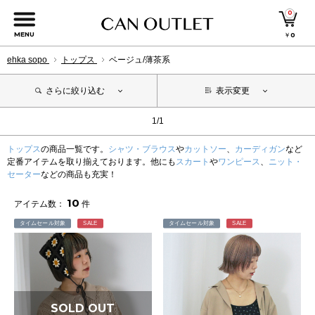
0
MENU
￥
0
ehka sopo
トップス
ベージュ/薄茶系
さらに絞り込む
表示変更
1/1
トップス
の商品一覧です。
シャツ・ブラウス
や
カットソー
、
カーディガン
など
定番アイテムを取り揃えております。他にも
スカート
や
ワンピース
、
ニット・
セーター
などの商品も充実！
10
アイテム数：
件
タイムセール対象
SALE
タイムセール対象
SALE
SOLD OUT