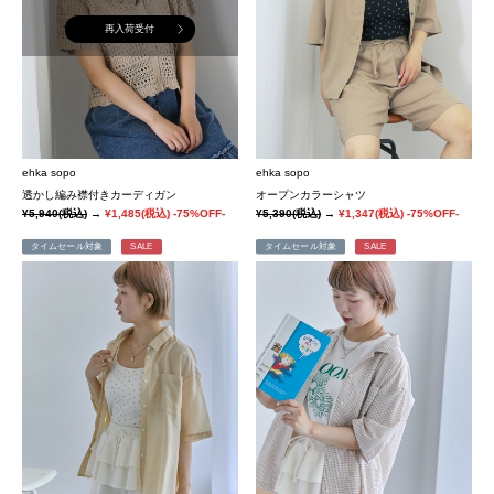
再入荷受付
ehka sopo
ehka sopo
透かし編み襟付きカーディガン
オープンカラーシャツ
¥5,940
(税込)
→
¥1,485
(税込)
-75%OFF-
¥5,390
(税込)
→
¥1,347
(税込)
-75%OFF-
タイムセール対象
SALE
タイムセール対象
SALE