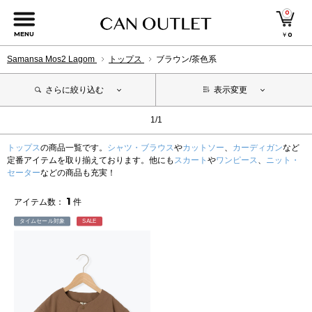
0
MENU
￥
0
Samansa Mos2 Lagom
トップス
ブラウン/茶色系
さらに絞り込む
表示変更
1/1
トップス
の商品一覧です。
シャツ・ブラウス
や
カットソー
、
カーディガン
など
定番アイテムを取り揃えております。他にも
スカート
や
ワンピース
、
ニット・
セーター
などの商品も充実！
1
アイテム数：
件
タイムセール対象
SALE