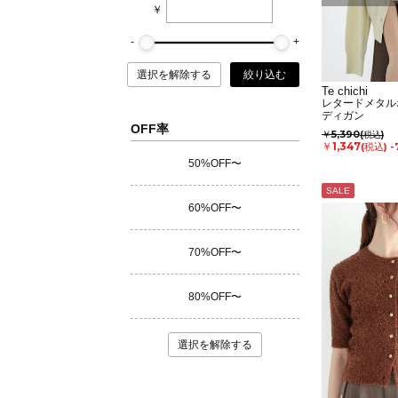
￥
選択を解除する
絞り込む
Te chichi
レタードメタル
ディガン
OFF率
￥5,390
(税込)
￥1,347
(税込)
-
50%OFF〜
SALE
60%OFF〜
70%OFF〜
80%OFF〜
選択を解除する