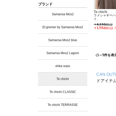
ブランド
Te chichi
Samansa Mos2
ラメシャギーハ
ト
￥6,930
(税込)
Et grenier by Samansa Mos2
￥1,732
(税込)
-
Samansa Mos2 blue
Samansa Mos2 Lagom
（
1
～
5
件を表
ehka sopo
CAN OUT
Te chichi
ドアイテ
Te chichi CLASSIC
Te chichi TERRASSE