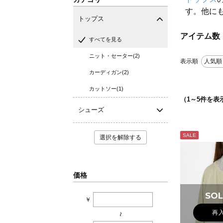
す。他に
トップス
アイテム数
すべてを見る
ニット・セーター(2)
表示順
人気順
カーディガン(2)
カットソー(1)
（
1
～
5
件を表
シューズ
SALE
選択を解除する
価格
SOL
￥
再
~