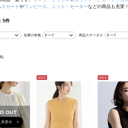
も
スカート
や
ワンピース
、
ニット・セーター
などの商品も充実
5
件
在庫の有無
すべて
商品ステータス
すべて
示）
SALE
SALE
D OUT
入荷受付