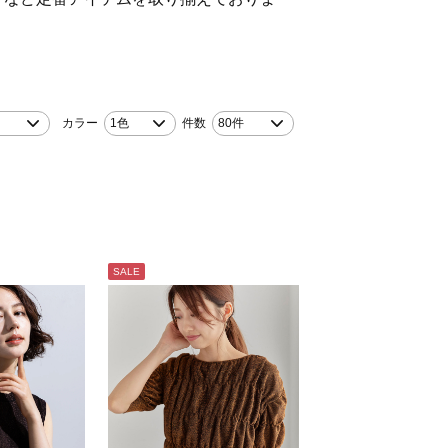
！
カラー
1色
件数
80件
SALE