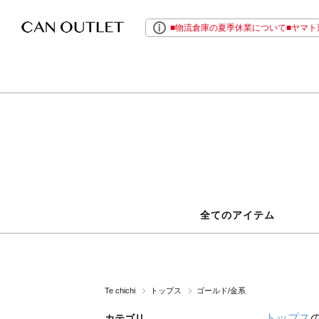
■物流倉庫の夏季休業について■ヤマト運
全てのアイテム
Te chichi
トップス
ゴールド/金系
トップス
カテゴリ