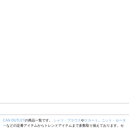
CAN OUTLET
の商品一覧です。
シャツ・ブラウス
や
スカート
、
ニット・セータ
ー
などの定番アイテムからトレンドアイテムまで多数取り揃えております。セ