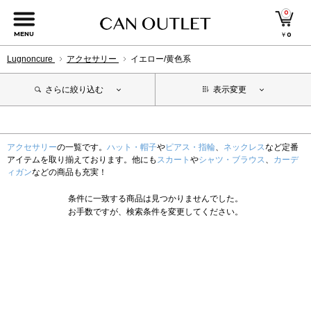
0
MENU
￥
0
Lugnoncure
アクセサリー
イエロー/黄色系
さらに絞り込む
表示変更
アクセサリー
の一覧です。
ハット・帽子
や
ピアス・指輪
、
ネックレス
など定番
アイテムを取り揃えております。他にも
スカート
や
シャツ・ブラウス
、
カーデ
ィガン
などの商品も充実！
条件に一致する商品は見つかりませんでした。
お手数ですが、検索条件を変更してください。