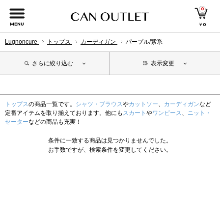
0
MENU
￥
0
Lugnoncure
トップス
カーディガン
パープル/紫系
さらに絞り込む
表示変更
トップス
の商品一覧です。
シャツ・ブラウス
や
カットソー
、
カーディガン
など
定番アイテムを取り揃えております。他にも
スカート
や
ワンピース
、
ニット・
セーター
などの商品も充実！
条件に一致する商品は見つかりませんでした。
お手数ですが、検索条件を変更してください。