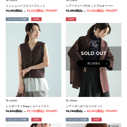
Te chichi
Te chichi
メッシュハーフスリーブニット
シアースリーブVネックプルオーバー
¥6,490
(税込)
→
¥1,622
(税込)
-75%OFF-
¥6,490
(税込)
→
¥1,622
(税込)
-75%OFF-
タイムセール対象
SALE
SALE
SOLD OUT
再入荷受付
Te chichi
Te chichi
シャギーラメ2wayショートベスト
シアーダンボールジャケット
¥6,930
(税込)
→
¥1,732
(税込)
-75%OFF-
¥9,790
(税込)
→
¥2,447
(税込)
-75%OFF-
タイムセール対象
SALE
タイムセール対象
SALE