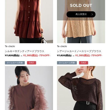
SOLD OUT
再入荷受付
Te chichi
Te chichi
シルキーサテンティアードブラウス
シアージャカードノースリーブブラウス
¥7,920
(税込)
→
¥1,980
(税込)
-75%OFF-
¥7,920
(税込)
→
¥1,980
(税込)
-75%OFF-
タイムセール対象
SALE
タイムセール対象
SALE