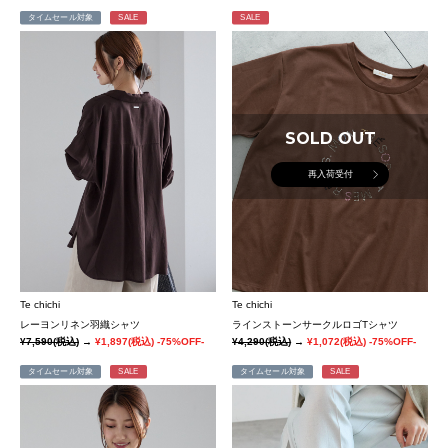
タイムセール対象
SALE
SALE
SOLD OUT
再入荷受付
Te chichi
Te chichi
レーヨンリネン羽織シャツ
ラインストーンサークルロゴTシャツ
¥7,590
(税込)
→
¥1,897
(税込)
-75%OFF-
¥4,290
(税込)
→
¥1,072
(税込)
-75%OFF-
タイムセール対象
SALE
タイムセール対象
SALE