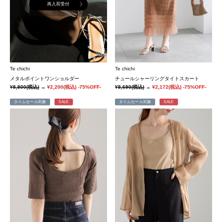
再入荷受付
Te chichi
Te chichi
メタルポイントワンショルダー
チュールシャーリングタイトスカート
¥8,800
(税込)
→
¥2,200
(税込)
-75%OFF-
¥8,690
(税込)
→
¥2,172
(税込)
-75%OFF-
タイムセール対象
SALE
タイムセール対象
SALE