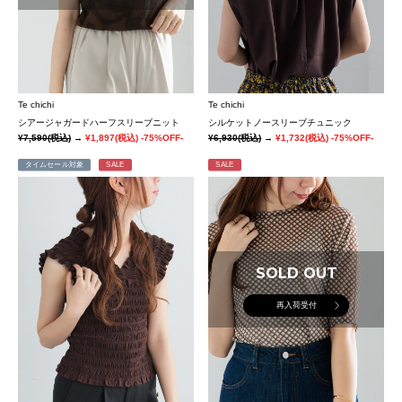
Te chichi
Te chichi
シアージャガードハーフスリーブニット
シルケットノースリーブチュニック
¥7,590
(税込)
→
¥1,897
(税込)
-75%OFF-
¥6,930
(税込)
→
¥1,732
(税込)
-75%OFF-
タイムセール対象
SALE
SALE
SOLD OUT
再入荷受付