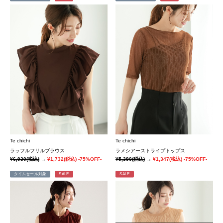
Te chichi
Te chichi
ラッフルフリルブラウス
ラメシアーストライプトップス
¥6,930
(税込)
→
¥1,732
(税込)
-75%OFF-
¥5,390
(税込)
→
¥1,347
(税込)
-75%OFF-
タイムセール対象
SALE
SALE