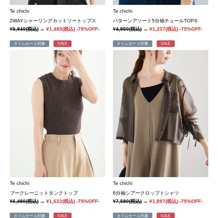
Te chichi
Te chichi
2WAYシャーリングカットソートップス
パターンアソート5分袖チュールTOPS
¥5,940
(税込)
→
¥1,485
(税込)
-75%OFF-
¥4,950
(税込)
→
¥1,237
(税込)
-75%OFF-
タイムセール対象
SALE
タイムセール対象
SALE
Te chichi
Te chichi
ブークレーニットタンクトップ
6分袖シアークロップトシャツ
¥6,490
(税込)
→
¥1,622
(税込)
-75%OFF-
¥7,590
(税込)
→
¥1,897
(税込)
-75%OFF-
タイムセール対象
SALE
タイムセール対象
SALE