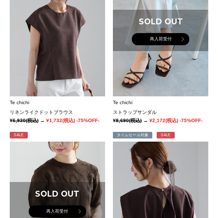
SOLD OUT
再入荷受付
Te chichi
Te chichi
リネンライクドットブラウス
ストラップサンダル
¥6,930
(税込)
→
¥1,732
(税込)
-75%OFF-
¥8,690
(税込)
→
¥2,172
(税込)
-75%OFF-
SALE
タイムセール対象
SALE
SOLD OUT
再入荷受付