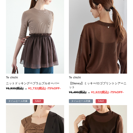
Te chichi
Te chichi
ニットドッキングペプラムプルオーバー
【Disney】ミッキー/ロゴプリントシアーニ
ット
¥6,930
(税込)
→
¥1,732
(税込)
-75%OFF-
¥6,490
(税込)
→
¥1,622
(税込)
-75%OFF-
タイムセール対象
SALE
タイムセール対象
SALE