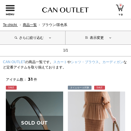
0
MENU
￥
0
Te chichi
商品一覧
ブラウン/茶色系
さらに絞り込む
表示変更
1/1
CAN OUTLET
の商品一覧です。
スカート
や
シャツ・ブラウス
、
カーディガン
な
ど定番アイテムを取り揃えております。
31
アイテム数：
件
SALE
タイムセール対象
SALE
SOLD OUT