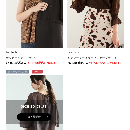
Te chichi
Te chichi
サッカーキャミブラウス
キャンディースリーブシアーブラウス
¥7,920
(税込)
→
¥1,980
(税込)
-75%OFF-
¥6,930
(税込)
→
¥1,732
(税込)
-75%OFF-
タイムセール対象
SALE
SOLD OUT
再入荷受付