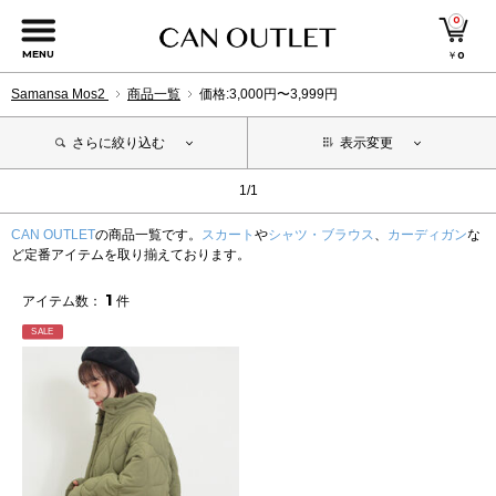
0
MENU
￥
0
Samansa Mos2
商品一覧
価格:3,000円〜3,999円
さらに絞り込む
表示変更
1/1
CAN OUTLET
の商品一覧です。
スカート
や
シャツ・ブラウス
、
カーディガン
な
ど定番アイテムを取り揃えております。
1
アイテム数：
件
SALE