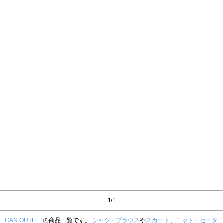
1/1
CAN OUTLET
の商品一覧です。
シャツ・ブラウス
や
スカート
、
ニット・セータ