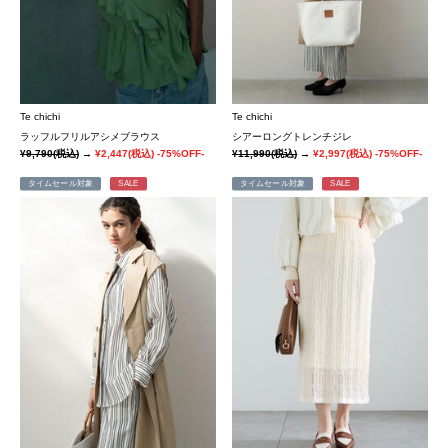
Te chichi
Te chichi
ラッフルフリルアシメブラウス
シアーロングトレンチジレ
¥9,790
(税込)
→
¥2,447
(税込)
-75%OFF-
¥11,990
(税込)
→
¥2,997
(税込)
-75%OFF-
タイムセール対象
SALE
タイムセール対象
SALE