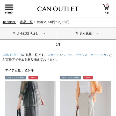
0
MENU
￥
0
Te chichi
商品一覧
価格:2,000円〜2,999円
さらに絞り込む
表示変更
1/1
CAN OUTLET
の商品一覧です。
スカート
や
シャツ・ブラウス
、
カーディガン
な
ど定番アイテムを取り揃えております。
23
アイテム数：
件
タイムセール対象
SALE
タイムセール対象
SALE