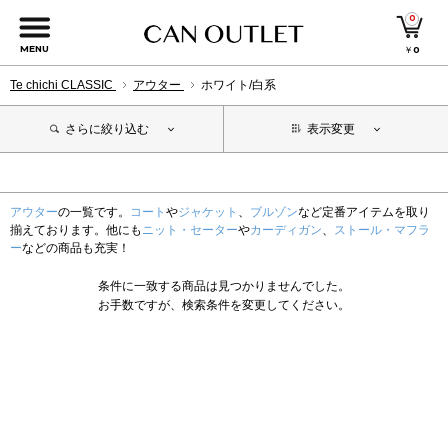
0
MENU
￥
0
Te chichi CLASSIC
アウター
ホワイト/白系
さらに絞り込む
表示変更
アウター
の一覧です。
コート
や
ジャケット
、
ブルゾン
など定番アイテムを取り
揃えております。他にも
ニット・セーター
や
カーディガン
、
ストール・マフラ
ー
などの商品も充実！
条件に一致する商品は見つかりませんでした。
お手数ですが、検索条件を変更してください。