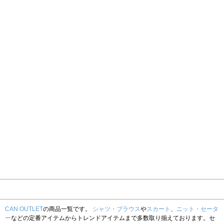
CAN OUTLET
の商品一覧です。
シャツ・ブラウス
や
スカート
、
ニット・セータ
ー
などの定番アイテムからトレンドアイテムまで多数取り揃えております。セ