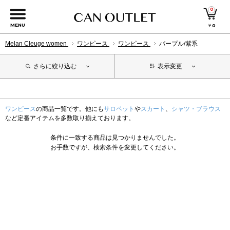
0
MENU
￥
0
Melan Cleuge women
ワンピース
ワンピース
パープル/紫系
さらに絞り込む
表示変更
ワンピース
の商品一覧です。他にも
サロペット
や
スカート
、
シャツ・ブラウス
など定番アイテムを多数取り揃えております。
条件に一致する商品は見つかりませんでした。
お手数ですが、検索条件を変更してください。