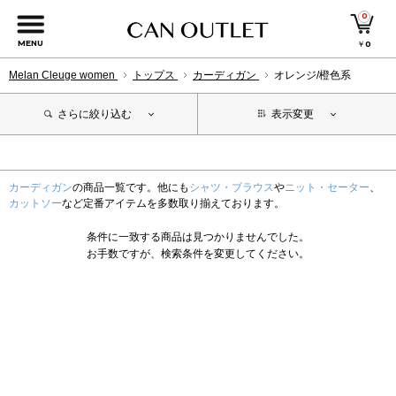
0
MENU
￥
0
Melan Cleuge women
トップス
カーディガン
オレンジ/橙色系
さらに絞り込む
表示変更
カーディガン
の商品一覧です。他にも
シャツ・ブラウス
や
ニット・セーター
、
カットソー
など定番アイテムを多数取り揃えております。
条件に一致する商品は見つかりませんでした。
お手数ですが、検索条件を変更してください。