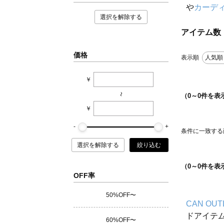
や
カーデ
選択を解除する
アイテム数
価格
表示順
人気順
￥
~
（
0
～
0
件を表
￥
条件に一致する
選択を解除する
絞り込む
（
0
～
0
件を表
OFF率
50%OFF〜
CAN OUT
ドアイテ
60%OFF〜