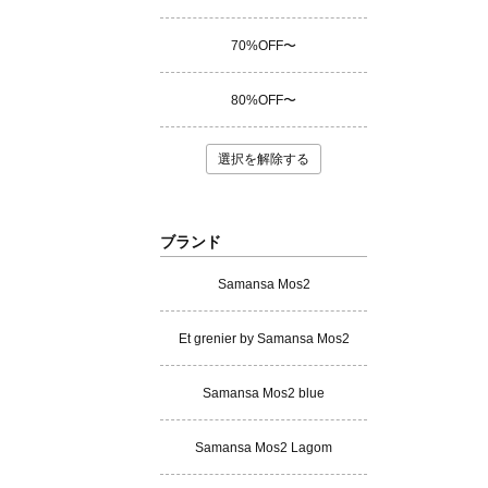
70%OFF〜
80%OFF〜
選択を解除する
ブランド
Samansa Mos2
Et grenier by Samansa Mos2
Samansa Mos2 blue
Samansa Mos2 Lagom