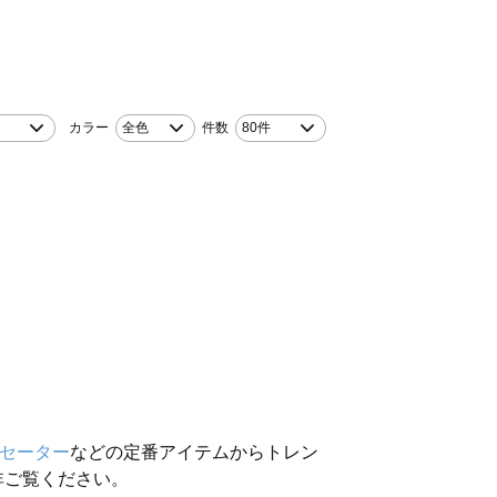
カラー
全色
件数
80件
セーター
などの定番アイテムからトレン
非ご覧ください。