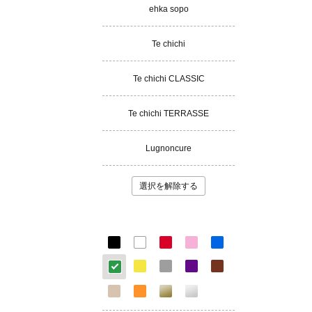
ehka sopo
Te chichi
Te chichi CLASSIC
Te chichi TERRASSE
Lugnoncure
選択を解除する