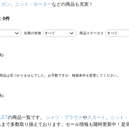
ィガン
、
ニット・セーター
などの商品も充実！
0
件
在庫の有無
すべて
商品ステータス
すべて
示）
商品は見つかりませんでした。お手数ですが、検索条件を変更してください。
示）
LET
の商品一覧です。
シャツ・ブラウス
や
スカート
、
ニット・
ムまで多数取り揃えております。セール情報も随時更新中！是