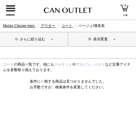
0
MENU
￥
0
Melan Cleuge men
アウター
コート
ベージュ/薄茶系
さらに絞り込む
表示変更
コート
の商品一覧です。他にも
ジャケット
や
ブルゾン
、
ベスト
など定番アイテ
ムを多数取り揃えております。
条件に一致する商品は見つかりませんでした。
お手数ですが、検索条件を変更してください。