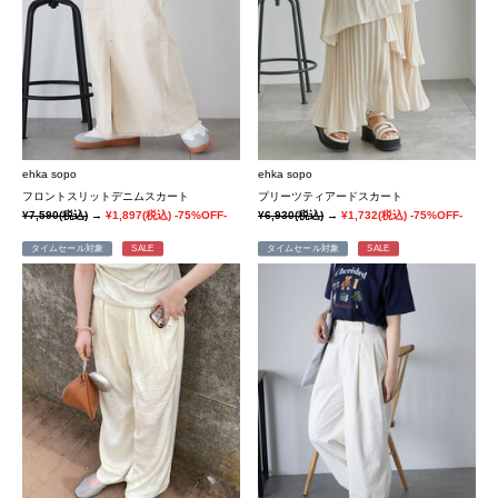
ehka sopo
ehka sopo
フロントスリットデニムスカート
プリーツティアードスカート
¥7,590
(税込)
→
¥1,897
(税込)
-75%OFF-
¥6,930
(税込)
→
¥1,732
(税込)
-75%OFF-
タイムセール対象
SALE
タイムセール対象
SALE