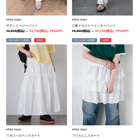
ehka sopo
ehka sopo
サテンイージーパンツ
◎裾ドロストペインターパンツ
¥6,930
(税込)
→
¥1,732
(税込)
-75%OFF-
¥6,930
(税込)
→
¥1,732
(税込)
-75%OFF-
タイムセール対象
SALE
タイムセール対象
SALE
ehka sopo
ehka sopo
リボンバルーンスカート
フリルミニスカート