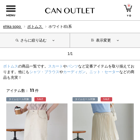
0
MENU
￥
0
ehka sopo
ボトムス
ホワイト/白系
さらに絞り込む
表示変更
1/1
ボトムス
の商品一覧です。
スカート
や
パンツ
など定番アイテムを取り揃えてお
ります。他にも
シャツ・ブラウス
や
カーディガン
、
ニット・セーター
などの商
品も充実！
11
アイテム数：
件
タイムセール対象
SALE
タイムセール対象
SALE