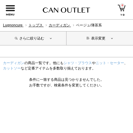
0
MENU
￥
0
Lugnoncure
トップス
カーディガン
ベージュ/薄茶系
さらに絞り込む
表示変更
カーディガン
の商品一覧です。他にも
シャツ・ブラウス
や
ニット・セーター
、
カットソー
など定番アイテムを多数取り揃えております。
条件に一致する商品は見つかりませんでした。
お手数ですが、検索条件を変更してください。