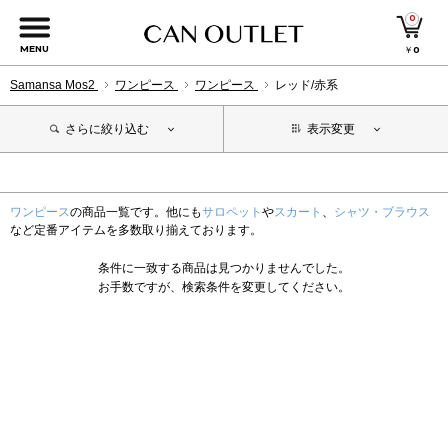
0
MENU
￥
0
Samansa Mos2
ワンピース
ワンピース
レッド/赤系
さらに絞り込む
表示変更
ワンピース
の商品一覧です。他にも
サロペット
や
スカート
、
シャツ・ブラウス
など定番アイテムを多数取り揃えております。
条件に一致する商品は見つかりませんでした。
お手数ですが、検索条件を変更してください。