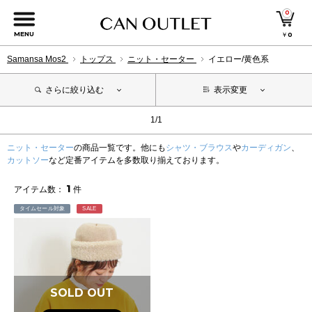
0
MENU
￥
0
Samansa Mos2
トップス
ニット・セーター
イエロー/黄色系
さらに絞り込む
表示変更
1/1
ニット・セーター
の商品一覧です。他にも
シャツ・ブラウス
や
カーディガン
、
カットソー
など定番アイテムを多数取り揃えております。
1
アイテム数：
件
タイムセール対象
SALE
SOLD OUT