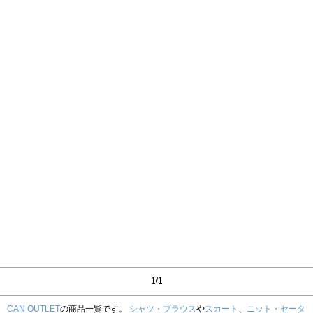
1/1
CAN OUTLET
の商品一覧です。
シャツ・ブラウス
や
スカート
、
ニット・セータ