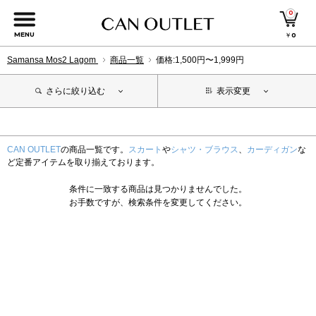
0
MENU
￥
0
Samansa Mos2 Lagom
商品一覧
価格:1,500円〜1,999円
さらに絞り込む
表示変更
CAN OUTLET
の商品一覧です。
スカート
や
シャツ・ブラウス
、
カーディガン
な
ど定番アイテムを取り揃えております。
条件に一致する商品は見つかりませんでした。
お手数ですが、検索条件を変更してください。