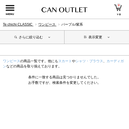
0
MENU
￥
0
Te chichi CLASSIC
ワンピース
パープル/紫系
さらに絞り込む
表示変更
ワンピース
の商品一覧です。他にも
スカート
や
シャツ・ブラウス
、
カーディガ
ン
などの商品を取り揃えております。
条件に一致する商品は見つかりませんでした。
お手数ですが、検索条件を変更してください。