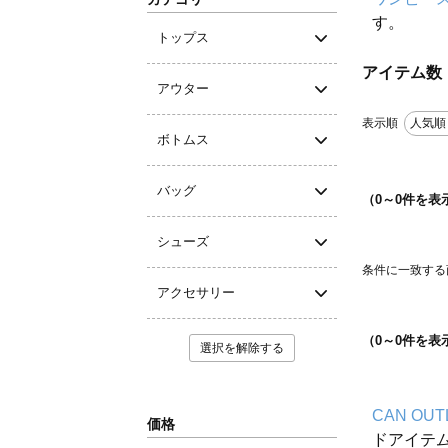
す。
トップス
アイテム数
アウター
表示順
人気順
ボトムス
バッグ
（
0
～
0
件を表
シューズ
条件に一致する
アクセサリー
（
0
～
0
件を表
選択を解除する
CAN OUT
価格
ドアイテ