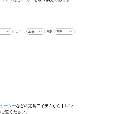
カラー
全色
件数
80件
セーター
などの定番アイテムからトレン
非ご覧ください。