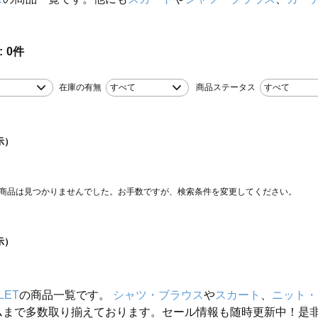
0
件
在庫の有無
すべて
商品ステータス
すべて
示）
商品は見つかりませんでした。お手数ですが、検索条件を変更してください。
示）
LET
の商品一覧です。
シャツ・ブラウス
や
スカート
、
ニット・
ムまで多数取り揃えております。セール情報も随時更新中！是