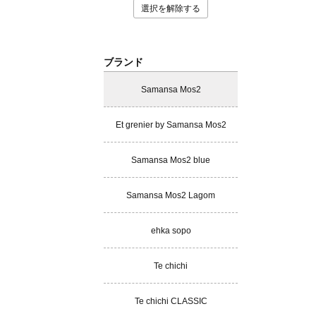
選択を解除する
ブランド
Samansa Mos2
Et grenier by Samansa Mos2
Samansa Mos2 blue
Samansa Mos2 Lagom
ehka sopo
Te chichi
Te chichi CLASSIC