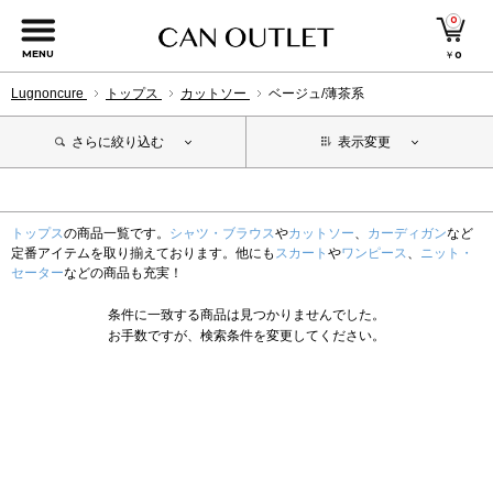
0
MENU
￥
0
Lugnoncure
トップス
カットソー
ベージュ/薄茶系
さらに絞り込む
表示変更
トップス
の商品一覧です。
シャツ・ブラウス
や
カットソー
、
カーディガン
など
定番アイテムを取り揃えております。他にも
スカート
や
ワンピース
、
ニット・
セーター
などの商品も充実！
条件に一致する商品は見つかりませんでした。
お手数ですが、検索条件を変更してください。