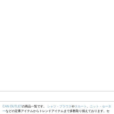
CAN OUTLET
の商品一覧です。
シャツ・ブラウス
や
スカート
、
ニット・セータ
ー
などの定番アイテムからトレンドアイテムまで多数取り揃えております。セ