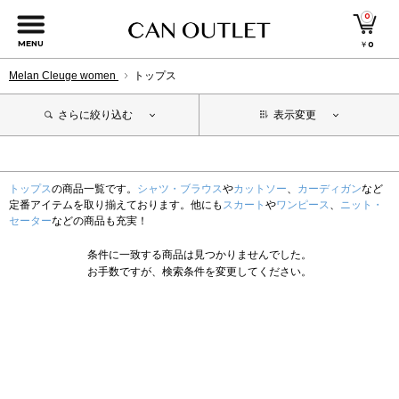
0
MENU
￥
0
Melan Cleuge women
トップス
さらに絞り込む
表示変更
トップス
の商品一覧です。
シャツ・ブラウス
や
カットソー
、
カーディガン
など
定番アイテムを取り揃えております。他にも
スカート
や
ワンピース
、
ニット・
セーター
などの商品も充実！
条件に一致する商品は見つかりませんでした。
お手数ですが、検索条件を変更してください。