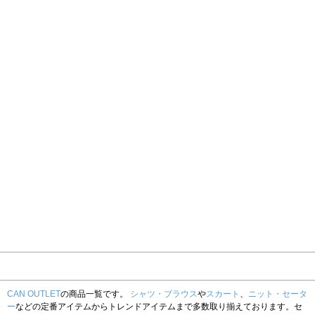
CAN OUTLET
の商品一覧です。
シャツ・ブラウス
や
スカート
、
ニット・セータ
ー
などの定番アイテムからトレンドアイテムまで多数取り揃えております。セ