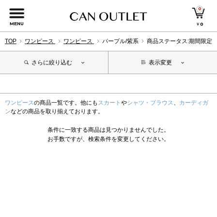
0
MENU
￥
0
TOP
ワンピース
ワンピース
パープル/紫系
商品ステータス:期間限定
さらに絞り込む
表示変更
ワンピース
の商品一覧です。他にも
スカート
や
シャツ・ブラウス
、
カーディガ
ン
などの商品を取り揃えております。
条件に一致する商品は見つかりませんでした。
お手数ですが、検索条件を変更してください。