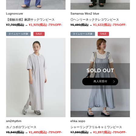
Lugnoncure
Samansa Mos2 blue
【接触冷感】麻調サックワンピース
◎ヘンリーネックテレコワンピース
¥7,700
(税込)
→
¥1,925
(税込)
-75%OFF-
¥6,490
(税込)
→
¥1,622
(税込)
-75%OFF-
タイムセール対象
SALE
タイムセール対象
SALE
SOLD OUT
再入荷受付
sm2rhythm
ehka sopo
カノコポロワンピース
シャーリングフリルキャミワンピース
¥5,940
(税込)
→
¥1,485
(税込)
-75%OFF-
¥7,590
(税込)
→
¥1,897
(税込)
-75%OFF-