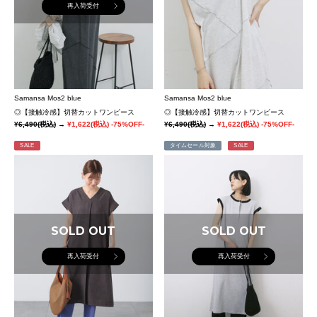
再入荷受付
Samansa Mos2 blue
Samansa Mos2 blue
◎【接触冷感】切替カットワンピース
◎【接触冷感】切替カットワンピース
¥6,490
(税込)
→
¥1,622
(税込)
-75%OFF-
¥6,490
(税込)
→
¥1,622
(税込)
-75%OFF-
SALE
タイムセール対象
SALE
SOLD OUT
SOLD OUT
再入荷受付
再入荷受付