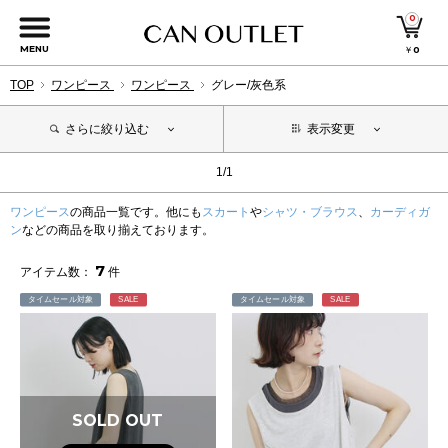
0
MENU
￥
0
TOP
ワンピース
ワンピース
グレー/灰色系
さらに絞り込む
表示変更
1/1
ワンピース
の商品一覧です。他にも
スカート
や
シャツ・ブラウス
、
カーディガ
ン
などの商品を取り揃えております。
7
アイテム数：
件
タイムセール対象
SALE
タイムセール対象
SALE
SOLD OUT