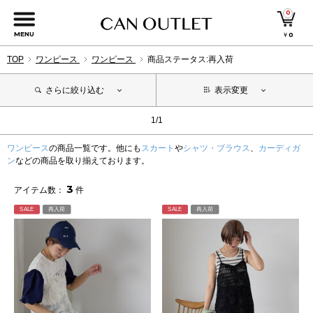
0
MENU
￥
0
TOP
ワンピース
ワンピース
商品ステータス:再入荷
さらに絞り込む
表示変更
1/1
ワンピース
の商品一覧です。他にも
スカート
や
シャツ・ブラウス
、
カーディガ
ン
などの商品を取り揃えております。
3
アイテム数：
件
SALE
再入荷
SALE
再入荷