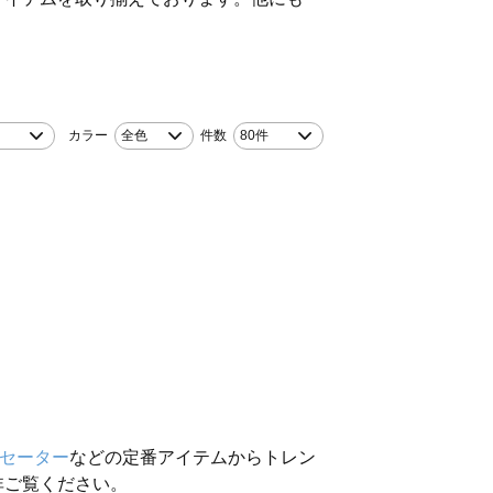
カラー
全色
件数
80件
セーター
などの定番アイテムからトレン
非ご覧ください。