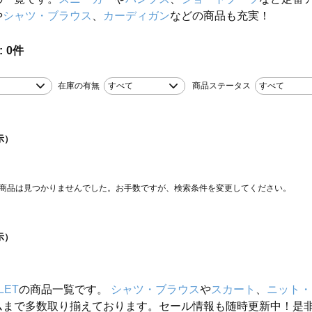
や
シャツ・ブラウス
、
カーディガン
などの商品も充実！
0
件
在庫の有無
すべて
商品ステータス
すべて
示）
商品は見つかりませんでした。お手数ですが、検索条件を変更してください。
示）
LET
の商品一覧です。
シャツ・ブラウス
や
スカート
、
ニット・
ムまで多数取り揃えております。セール情報も随時更新中！是