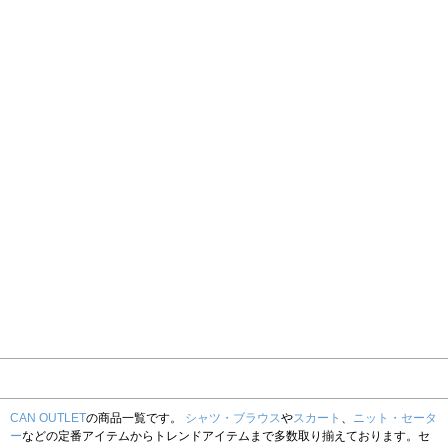
CAN OUTLET
の商品一覧です。
シャツ・ブラウス
や
スカート
、
ニット・セータ
ー
などの定番アイテムからトレンドアイテムまで多数取り揃えております。セ