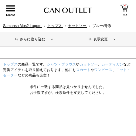
0
MENU
￥
0
Samansa Mos2 Lagom
トップス
カットソー
ブルー/青系
さらに絞り込む
表示変更
トップス
の商品一覧です。
シャツ・ブラウス
や
カットソー
、
カーディガン
など
定番アイテムを取り揃えております。他にも
スカート
や
ワンピース
、
ニット・
セーター
などの商品も充実！
条件に一致する商品は見つかりませんでした。
お手数ですが、検索条件を変更してください。