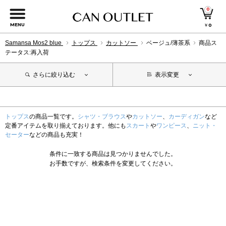
0
MENU
￥
0
Samansa Mos2 blue
トップス
カットソー
ベージュ/薄茶系
商品ス
テータス:再入荷
さらに絞り込む
表示変更
トップス
の商品一覧です。
シャツ・ブラウス
や
カットソー
、
カーディガン
など
定番アイテムを取り揃えております。他にも
スカート
や
ワンピース
、
ニット・
セーター
などの商品も充実！
条件に一致する商品は見つかりませんでした。
お手数ですが、検索条件を変更してください。