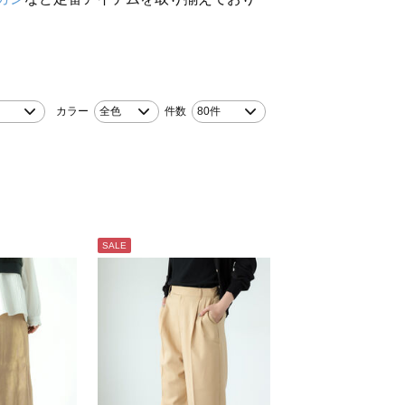
カラー
全色
件数
80件
SALE