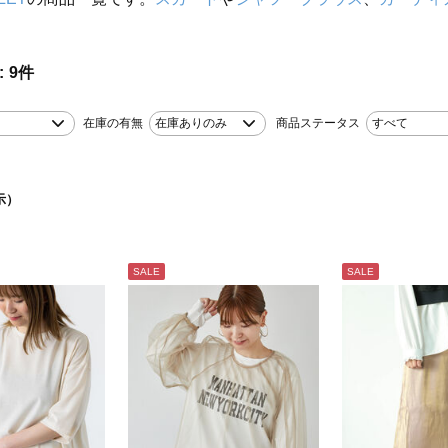
9
件
在庫の有無
在庫ありのみ
商品ステータス
すべて
示）
SALE
SALE