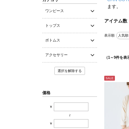
ます。
ワンピース
アイテム数
トップス
表示順
人気順
ボトムス
アクセサリー
（
1
～
9
件を表
選択を解除する
SALE
価格
￥
~
￥