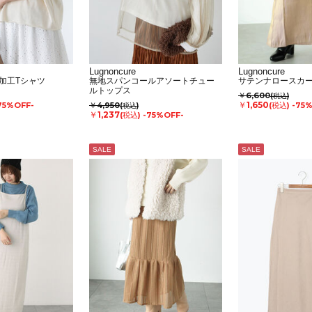
Lugnoncure
Lugnoncure
加工Tシャツ
無地スパンコールアソートチュー
サテンナロースカ
ルトップス
￥6,600
(税込)
￥1,650
75%OFF-
￥4,950
(税込)
-75
(税込)
￥1,237
(税込)
-75%OFF-
SALE
SALE