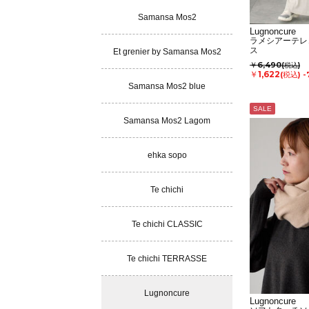
Samansa Mos2
Lugnoncure
ラメシアーテレ
ス
Et grenier by Samansa Mos2
￥6,490
(税込)
￥1,622
(税込)
-
Samansa Mos2 blue
SALE
Samansa Mos2 Lagom
ehka sopo
Te chichi
Te chichi CLASSIC
Te chichi TERRASSE
Lugnoncure
Lugnoncure