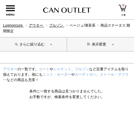
0
MENU
￥
0
Lugnoncure
アウター
ブルゾン
ベージュ/薄茶系
商品ステータス:期
間限定
さらに絞り込む
表示変更
アウター
の一覧です。
コート
や
ジャケット
、
ブルゾン
など定番アイテムを取り
揃えております。他にも
ニット・セーター
や
カーディガン
、
ストール・マフラ
ー
などの商品も充実！
条件に一致する商品は見つかりませんでした。
お手数ですが、検索条件を変更してください。