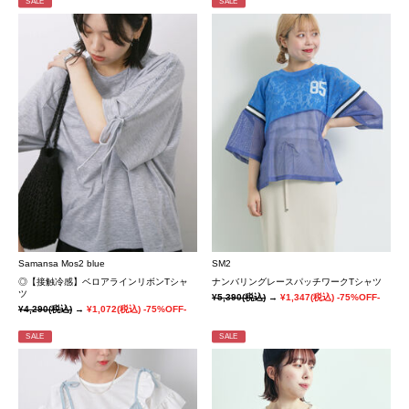
SALE
SALE
Samansa Mos2 blue
SM2
◎【接触冷感】ベロアラインリボンTシャ
ナンバリングレースパッチワークTシャツ
ツ
¥5,390
(税込)
→
¥1,347
(税込)
-75%OFF-
¥4,290
(税込)
→
¥1,072
(税込)
-75%OFF-
SALE
SALE