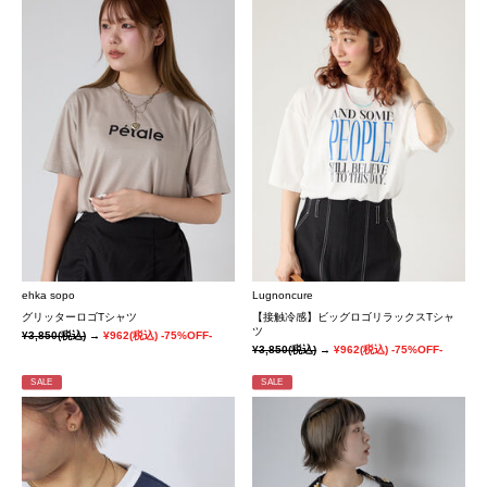
ehka sopo
Lugnoncure
グリッターロゴTシャツ
【接触冷感】ビッグロゴリラックスTシャ
ツ
¥3,850
(税込)
→
¥962
(税込)
-75%OFF-
¥3,850
(税込)
→
¥962
(税込)
-75%OFF-
SALE
SALE