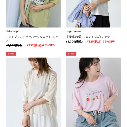
ehka sopo
Lugnoncure
フォトプリントオーバーシルエットTシャ
【接触冷感】フロントロゴTシャツ
ツ
¥3,300
(税込)
→
¥825
(税込)
-75%OFF-
¥3,190
(税込)
→
¥797
(税込)
-75%OFF-
SALE
SALE