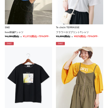
SM2
Te chichi TERRASSE
food刺繍Tシャツ
フラワーロゴプリントTシャツ
¥4,290
(税込)
→
¥1,072
(税込)
-75%OFF-
¥3,300
(税込)
→
¥825
(税込)
-75%OFF-
SALE
SALE