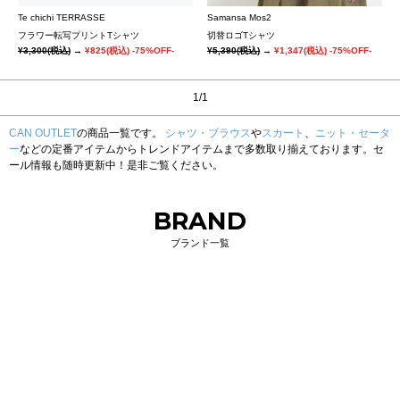
Te chichi TERRASSE
Samansa Mos2
フラワー転写プリントTシャツ
切替ロゴTシャツ
¥3,300
(税込)
→
¥825
(税込)
-75%OFF-
¥5,390
(税込)
→
¥1,347
(税込)
-75%OFF-
1/1
CAN OUTLET
の商品一覧です。
シャツ・ブラウス
や
スカート
、
ニット・セータ
ー
などの定番アイテムからトレンドアイテムまで多数取り揃えております。セ
ール情報も随時更新中！是非ご覧ください。
BRAND
ブランド一覧