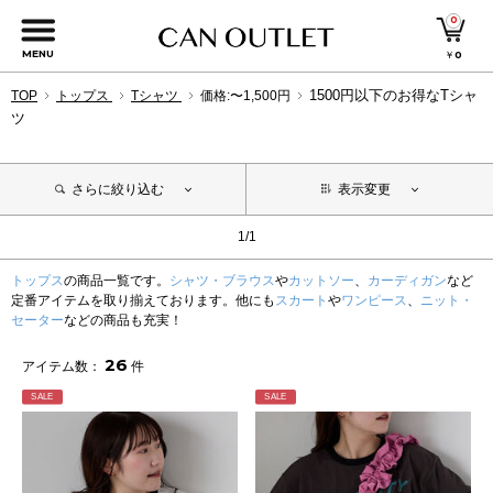
0
MENU
￥
0
1500円以下のお得なTシャ
TOP
トップス
Tシャツ
価格:〜1,500円
ツ
さらに絞り込む
表示変更
1/1
トップス
の商品一覧です。
シャツ・ブラウス
や
カットソー
、
カーディガン
など
定番アイテムを取り揃えております。他にも
スカート
や
ワンピース
、
ニット・
セーター
などの商品も充実！
26
アイテム数：
件
SALE
SALE