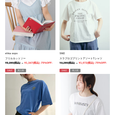
ehka sopo
SM2
フリルカットソー
スラブロゴプリントアソートTシャツ
¥5,390
(税込)
→
¥1,347
(税込)
-75%OFF-
¥4,290
(税込)
→
¥1,072
(税込)
-75%OFF-
SALE
再入荷
SALE
再入荷