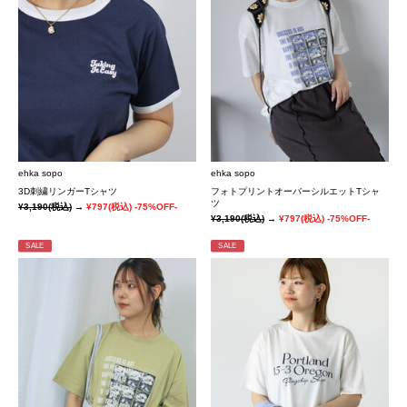
ehka sopo
ehka sopo
3D刺繍リンガーTシャツ
フォトプリントオーバーシルエットTシャ
ツ
¥3,190
(税込)
→
¥797
(税込)
-75%OFF-
¥3,190
(税込)
→
¥797
(税込)
-75%OFF-
SALE
SALE