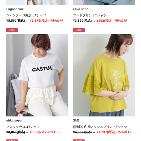
Lugnoncure
ehka sopo
ヴィンテージ風加工Tシャツ
フードプリントTシャツ
¥5,500
(税込)
→
¥1,375
(税込)
-75%OFF-
¥3,850
(税込)
→
¥962
(税込)
-75%OFF-
SALE
SALE
ehka sopo
SM2
フロッキーロゴTシャツ
[接触冷感]袖メッシュプリントTシャツ
¥3,850
(税込)
→
¥962
(税込)
-75%OFF-
¥4,950
(税込)
→
¥1,237
(税込)
-75%OFF-