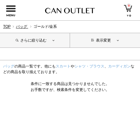
0
MENU
￥
0
TOP
バッグ
ゴールド/金系
さらに絞り込む
表示変更
バッグ
の商品一覧です。他にも
スカート
や
シャツ・ブラウス
、
カーディガン
な
どの商品を取り揃えております。
条件に一致する商品は見つかりませんでした。
お手数ですが、検索条件を変更してください。